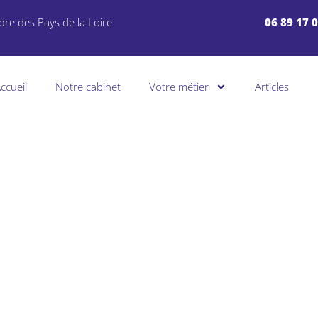
dre des Pays de la Loire
06 89 17 
ccueil
Notre cabinet
Votre métier
Articles